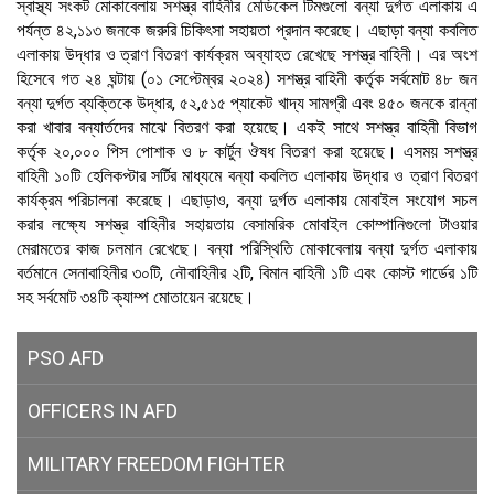
স্বাস্থ্য সংকট মোকাবেলায় সশস্ত্র বাহিনীর মেডিকেল টিমগুলো বন্যা দুর্গত এলাকায় এ
পর্যন্ত ৪২
,
১১৩ জনকে জরুরি চিকিৎসা সহায়তা প্রদান করেছে। এছাড়া বন্যা কবলিত
এলাকায় উদ্ধার ও ত্রাণ বিতরণ কার্যক্রম অব্যাহত রেখেছে সশস্ত্র বাহিনী। এর অংশ
হিসেবে গত ২৪ ঘন্টায় (০১ সেপ্টেম্বর ২০২৪) সশস্ত্র বাহিনী কর্তৃক সর্বমোট ৪৮ জন
বন্যা দুর্গত ব্যক্তিকে উদ্ধার
,
৫২
,
৫১৫ প্যাকেট খাদ্য সামগ্রী এবং ৪৫০ জনকে রান্না
করা খাবার বন্যার্তদের মাঝে বিতরণ করা হয়েছে। একই সাথে সশস্ত্র বাহিনী বিভাগ
কর্তৃক ২০
,
০০০ পিস পোশাক ও ৮ কার্টুন ঔষধ বিতরণ করা হয়েছে। এসময় সশস্ত্র
বাহিনী ১০টি হেলিকপ্টার সর্টির মাধ্যমে বন্যা কবলিত এলাকায় উদ্ধার ও ত্রাণ বিতরণ
কার্যক্রম পরিচালনা করেছে। এছাড়াও
,
বন্যা দুর্গত এলাকায় মোবাইল সংযোগ সচল
করার লক্ষ্যে সশস্ত্র বাহিনীর সহায়তায় বেসামরিক মোবাইল কোম্পানিগুলো টাওয়ার
মেরামতের কাজ চলমান রেখেছে। বন্যা পরিস্থিতি মোকাবেলায় বন্যা দুর্গত এলাকায়
বর্তমানে সেনাবাহিনীর ৩০টি
,
নৌবাহিনীর ২টি
,
বিমান বাহিনী ১টি এবং কোস্ট গার্ডের ১টি
সহ সর্বমোট ৩৪টি ক্যাম্প মোতায়েন রয়েছে।
PSO AFD
OFFICERS IN AFD
MILITARY
FREEDOM FIGHTER