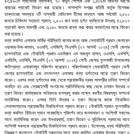
৪৩
,
৪৬০টি স্যানেটারী ন্যাপকিন
,
৭০ কার্টুন পোশাক এবং ১
,
৫৮৮টি বিভিন্ন ধরণের
খাবারের প্যাকেট বিতরণ করা হয়েছে। পাশাপাশি সশস্ত্র বাহিনী কর্তৃক বিশেষজ্ঞ
ডাক্তারের সমন্বয়ে ৭টি অস্থায়ী মেডিকেল টিমের মাধ্যমে আজ সর্বমোট ২
,
৫২২
জনকে চিকিৎসা সহায়তা প্রদান
,
২
,
৫০০ জন বন্যা দুর্গত ব্যক্তিকে উদ্ধার
,
৪১
,
৮২৭
প্যাকেট খাদ্য সামগ্রী এবং ৩
,
২৫০ জনকে রান্না করা খাবার বন্যার্তদের মাঝে বিতরণ
করা হয়েছে।
বন্যা কবলিত এলাকার সার্বিক পরিস্থিতি জানার জন্য আজ সেনাবাহিনী প্রধান জেনারেল
ওয়াকার-উজ-জামান
,
ওএসপি
,
এসজিপি
,
পিএসসি (২৭ আগস্ট ২০২৪) ফেনী জেলার
ছাগলনাইয়া এবং নৌবাহিনী প্রধান এডমিরাল এম নাজমুল হাসান
,
ওএসপি
,
এনপিপি
,
এনডিসি
,
এনসিসি
,
পিএসসি (২৭ আগস্ট ২০২৪) ফেনী জেলার ফুলগাজী উপজেলায়
ক্ষতিগ্রস্ত এলাকাসমূহ পরিদর্শন করেছেন। পরিদর্শনকালে সেনাবাহিনী প্রধান ফেনী
জেলার ছাগলনাইয়া এবং তৎসংলগ্ন এলাকায় বন্যা দুর্গতদের মাঝে ত্রাণ বিতরণ
করেন। এরপর বন্যা দুর্গতদের কাছ থেকে প্রয়োজনীয় দ্রব্য সামগ্রীর চাহিদা সম্পর্কে
অবহিত হন এবং স্বেচ্ছাসেবী সংগঠনের প্রতিনিধিদের কাছ থেকে চলমান উদ্ধার ও
ত্রাণ বিতরণ কার্যক্রমকে অধিকতর ফলপ্রসু করার লক্ষ্যে করণীয় বিষয়সমূহ সম্পর্কে
মতবিনিময় করেন। এসময় তিনি উদ্ধার ও ত্রাণ বিতরণের কাজে নিয়োজিত
সেনাসদস্যদের প্রয়োজনীয় দিকনির্দেশনা প্রদান করেন। নৌবাহিনী প্রধান ফুলগাজীর
বন্যা কবলিত বিভিন্ন স্থান সরেজমিনে পরিদর্শন করে জনসাধারণ ও সংশ্লিষ্ট সকলের
সাথে মতমিনিময় করেন এবং উদ্ধারকার্য
,
ত্রাণ বিতরণ ও সুচিকিৎসা প্রদানের সাথে
সংশ্লিষ্ট সকলকে প্রয়োজনীয় দিকনির্দেশনা প্রদান করেন। উল্লেখ্য
,
বন্যা পরিস্থিতি
নিয়ন্ত্রণে বাংলাদেশ নৌবাহিনী দ্রুততার সাথে বন্যা কবলিত এলাকায় উদ্ধার
,
ত্রাণ ও