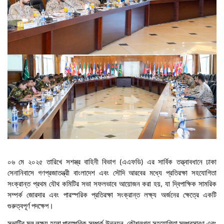
০৬
মে
২০২৫
তারিখে
সশস্ত্র
বাহিনী
বিভাগ
এএফডি
এর
সার্বিক
তত্ত্বাবধানে
ঢাকা
(
)
সেনানিবাসে
গণপ্রজাতন্ত্রী
বাংলাদেশ
এবং
সৌদি
আরবের
মধ্যে
প্রতিরক্ষা
সহযোগিতা
সংক্রান্ত
প্রথম
যৌথ
কমিটির
সভা
সফলভাবে
আয়োজন
করা
হয়
যা
দ্বিপাক্ষিক
সামরিক
,
সম্পর্ক
জোরদার
এবং
পারস্পরিক
প্রতিরক্ষা
সংক্রান্ত
লক্ষ্য
অর্জনের
ক্ষেত্রে
একটি
গুরুত্বপূর্ণ
পদক্ষেপ।
সভাটির
মূল
লক্ষ্য
হলো
পারস্পরিক
সম্পর্ক
উন্নয়ন
কৌশলগত
সহযোগিতা
সম্প্রসারণ
এবং