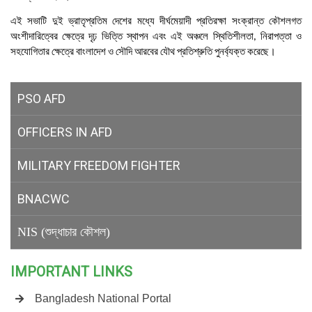
এই
সভাটি
দুই
ভ্রাতৃপ্রতিম
দেশের
মধ্যে
দীর্ঘমেয়াদী
প্রতিরক্ষা
সংক্রান্ত
কৌশলগত
অংশীদারিত্বের
ক্ষেত্রে
দৃঢ়
ভিত্তি
স্থাপন
এবং
এই
অঞ্চলে
স্থিতিশীলতা
নিরাপত্তা
ও
,
সহযোগিতার
ক্ষেত্রে
বাংলাদেশ
ও
সৌদি
আরবের
যৌথ
প্রতিশ্রুতি
পুনর্ব্যক্ত
করেছে।
PSO AFD
OFFICERS IN AFD
MILITARY
FREEDOM FIGHTER
BNACWC
NIS (শুদ্ধাচার কৌশল)
IMPORTANT LINKS
Bangladesh National Portal