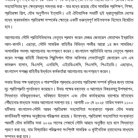
,
সহযোগিতার
মূল
ক্ষেত্রসমূহ
সমন্বয়
করা
যার
মধ্যে
রয়েছে
যৌথ
সামরিক
প্রশিক্ষণ
শিক্ষা
-
,
,
প্রতিরক্ষা
শিল্প
যৌথ
অনুশীলন
ইত্যাদি।
এই
ঐতিহাসিক
সভাটি
দুই
ভ্রাতৃপ্রতিম
দেশের
,
মধ্যে
ক্রমবর্ধমান
প্রতিরক্ষা
সম্পর্কের
ক্ষেত্রে
একটি
গুরুত্বপূর্ণ
মাইলফলক
হিসেবে
বিবেচিত
হবে।
আলোচনায়
সৌদি
প্রতিনিধিদলের
নেতৃত্ব
প্রদান
করেন
মেজর
জেনারেল
মোহাম্মদ
ইব্রাহিম
আল
খালদি।
এছাড়া
সৌদি
সামরিক
বাহিনীর
বিভিন্ন
পদবীর
আরো
১৪
জন
সামরিক
-
,
/
অসামরিক
সদস্য
আলোচনায়
অংশগ্রহণ
করেন।
বাংলাদেশ
প্রতিনিধি
দলের
নেতৃত্ব
প্রদান
করেন
সশস্ত্র
বাহিনী
বিভাগের
প্রিন্সিপাল
স্টাফ
অফিসার
লেফটেন্যান্ট
জেনারেল
এস
এম
কামরুল
হাসান
বিএসপি
এনডিসি
এইচডিএমসি
পিএসসি
পিএইচডি।
এছাড়াও
,
,
,
,
,
,
বাংলাদেশ
সশস্ত্র
বাহিনীর
উর্ধ্বতন
কর্মকর্তারা
আলোচনায়
অংশগ্রহণ
করেন।
সভায়
উভয়
পক্ষ
ভ্রাতৃত্ব
ও
পারস্পরিক
শ্রদ্ধার
চেতনায়
প্রতিরক্ষা
সম্পর্ক
বৃদ্ধির
জন্য
তাদের
দৃঢ়
প্রতিশ্রুতি
পুনর্ব্যক্ত
করেছেন।
উভয়
পক্ষের
বক্তব্য
ও
আলোচ্য
বিষয়বস্তু
উপস্থাপন
,
সিদ্ধান্ত
নথিভুক্তকরণ
ভবিষ্যত
উদ্যোগ
এবং
যৌথ
কার্যক্রমের
ব্যাপারে
মতৈক্যে
,
পৌঁছানোর
মাধ্যমে
সভার
আলোচনা
সমাপ্ত
হয়।
আগামী
০৮
মে
২০২৫
তারিখ
সকাল
১১০০
ঘটিকায়
বাংলাদেশ
সৌদি
আরব
প্রতিরক্ষা
সহযোগিতা
সংক্রান্ত
প্রথম
যৌথ
সভার
-
কার্যবিবরণী
স্বাক্ষর
অনুষ্ঠানের
পরিকল্পনা
রয়েছে।
উল্লেখ্য
প্রতিরক্ষা
সহযোগিতা
সংক্রান্ত
,
পরবর্তী
যৌথ
কমিটির
সভা
২০২৬
সালের
শেষার্ধে
সৌদি
আরবে
অনুষ্ঠিত
হবে
বলে
সিদ্ধান্ত
গ্রহণ
করা
হয়
যার
বিস্তারিত
পরিকল্পনা
সংশ্লিষ্ট
সামরিক
ও
কূটনৈতিক
চ্যানেলের
মাধ্যমে
,
সম্পন্ন
করা
হবে।