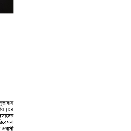
দূতাবাস
বার (০৪
দস্যদের
রিবেশনা
প্রবাসী