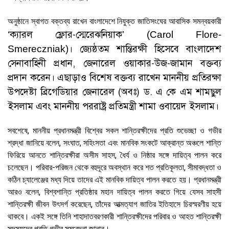
অনুষ্ঠানে স্বাগত বক্তব্য রাখেন বাংলাদেশে নিযুক্ত জাতিসংঘের আবাসিক সমন্বয়কারী
ক্যারল ফ্লোর-স্মেরেঝনিয়াক
‘
’ (Carol Flore-
। জ্যেষ্ঠতম শান্তিরক্ষী হিসেবে বাংলাদেশ
Smereczniak)
সেনাবাহিনী প্রধান, জেনারেল ওয়াকার-উজ-জামান বক্তব্য
প্রদান করেন। এছাড়াও বিশেষ বক্তব্য রাখেন মাননীয় প্রতিরক্ষা
উপদেষ্টা ব্রিগেডিয়ার জেনারেল (অবঃ) ড. এ কে এম শামছুল
ইসলাম এবং মাননীয় পররাষ্ট্র প্রতিমন্ত্রী শামা ওবায়েদ ইসলাম।
সবশেষে, মাননীয় প্রধানমন্ত্রী বিশ্বের সকল শান্তিরক্ষীদের প্রতি শুভেচ্ছা ও গভীর
শ্রদ্ধা জানিয়ে বলেন, সংঘাত, সহিংসতা এবং মানবিক সংকটে আক্রান্ত অঞ্চলে শান্তি
ফিরিয়ে আনতে শান্তিরক্ষীরা অসীম সাহস, ধৈর্য ও নিষ্ঠার সঙ্গে দায়িত্ব পালন করে
চলেছেন। পরিবার-পরিজন থেকে বহুদূরে অবস্থান করে শত প্রতিকূলতা, সীমাবদ্ধতা ও
কঠিন চ্যালেঞ্জের মধ্য দিয়ে তাদের এই মানবিক দায়িত্ব পালন করতে হয়। প্রধানমন্ত্রী
আরও বলেন, বিশ্বশান্তি প্রতিষ্ঠার মহান দায়িত্ব পালন করতে গিয়ে যেসব সাহসী
শান্তিরক্ষী জীবন উৎসর্গ করেছেন, তাঁদের আত্মত্যাগ জাতির ইতিহাসে চিরস্মরণীয় হয়ে
থাকবে। একই সঙ্গে তিনি শাহাদাতবরণকারী শান্তিরক্ষীদের পরিবার ও আহত শান্তিরক্ষী
সদস্যদের প্রতি গভীর সমবেদনা জানান।