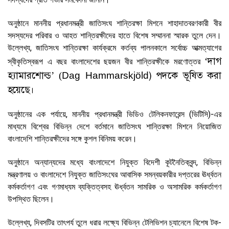
অনুষ্ঠানে মাননীয় প্রধানমন্ত্রী জাতিসংঘ শান্তিরক্ষা মিশনে শাহাদাতবরণকারী বীর
সদস্যদের পরিবার ও আহত শান্তিরক্ষীদের হাতে বিশেষ সম্মাননা স্মারক তুলে দেন।
উল্লেখ্য, জাতিসংঘ শান্তিরক্ষা কার্যক্রমে কর্তব্য পালনকালে সর্বোচ্চ আত্মত্যাগের
দাগ
‘
স্বীকৃতিস্বরূপ এ বছর বাংলাদেশের ছয়জন বীর শান্তিরক্ষীকে মরণোত্তর
হ্যামারশোল্ড
)
পদকে ভূষিত করা
’ (
Dag Hammarskjöld
হয়েছে।
অনুষ্ঠানের এক পর্যায়ে, মাননীয় প্রধানমন্ত্রী ভিডিও টেলিকনফারেন্স (ভিটিসি)-এর
মাধ্যমে বিশ্বের বিভিন্ন দেশে বর্তমানে জাতিসংঘ শান্তিরক্ষা মিশনে নিয়োজিত
বাংলাদেশি শান্তিরক্ষীদের সঙ্গে কুশল বিনিময় করেন।
অনুষ্ঠানে অন্যান্যদের মধ্যে বাংলাদেশে নিযুক্ত বিদেশী কূটনৈতিকবৃন্দ, বিভিন্ন
মন্ত্রণালয় ও বাংলাদেশে নিযুক্ত জাতিসংঘের আবাসিক সমন্বয়কারীর দপ্তরের ঊর্ধ্বতন
কর্মকর্তাগণ এবং গণমাধ্যম ব্যক্তিত্বসহ ঊর্ধ্বতন সামরিক ও অসামরিক কর্মকর্তাগণ
উপস্থিত ছিলেন।
উল্লেখ্য, দিবসটির তাৎপর্য তুলে ধরার লক্ষ্যে বিভিন্ন টেলিভিশন চ্যানেলে বিশেষ টক-