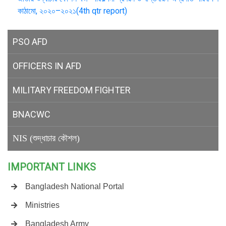
কাঠামো, ২০২০–২০২১(4th qtr report)
PSO AFD
OFFICERS IN AFD
MILITARY
FREEDOM FIGHTER
BNACWC
NIS (শুদ্ধাচার কৌশল)
IMPORTANT LINKS
Bangladesh National Portal
Ministries
Bangladesh Army